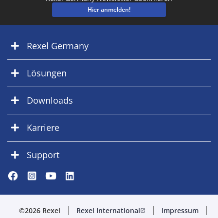
Hier anmelden!
Rexel Germany
Lösungen
Downloads
Karriere
Support
©2026 Rexel
Rexel International
Impressum
open_in_new