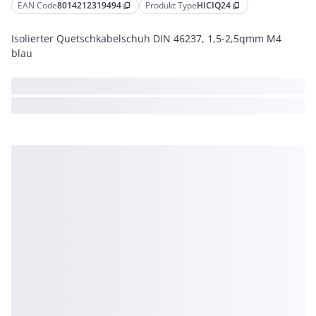
EAN Code
8014212319494
Produkt Type
HICIQ24
content_copy
content_copy
Isolierter Quetschkabelschuh DIN 46237, 1,5-2,5qmm M4
blau