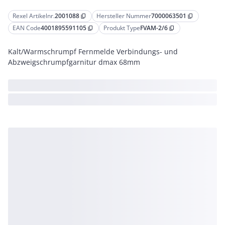
Rexel Artikelnr.
2001088
Hersteller Nummer
7000063501
content_copy
content_copy
EAN Code
4001895591105
Produkt Type
FVAM-2/6
content_copy
content_copy
Kalt/Warmschrumpf Fernmelde Verbindungs- und
Abzweigschrumpfgarnitur dmax 68mm