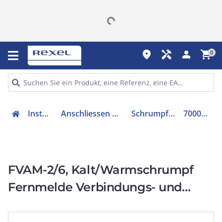
place
handyman
person
shopping_cart
0
Installation
Anschliessen & Verbinden
Schrumpfschlauch
7000063501
FVAM-2/6, Kalt/Warmschrumpf
Fernmelde Verbindungs- und
Abzweigschrumpfgarnitur dmax
68mm