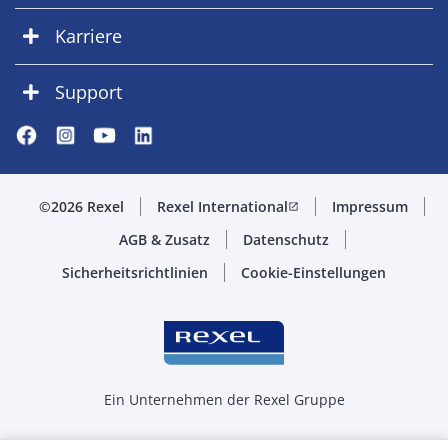
Karriere
Support
©2026 Rexel
Rexel International
Impressum
open_in_new
AGB & Zusatz
Datenschutz
Sicherheitsrichtlinien
Cookie-Einstellungen
Ein Unternehmen der Rexel Gruppe