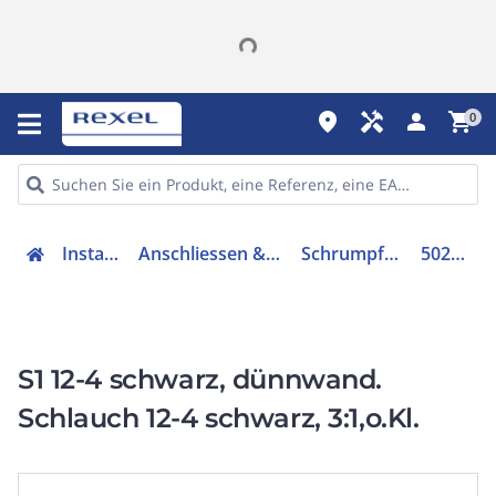
place
handyman
person
shopping_cart
0
Installation
Anschliessen & Verbinden
Schrumpfschlauch
50203793
S1 12-4 schwarz, dünnwand.
Schlauch 12-4 schwarz, 3:1,o.Kl.