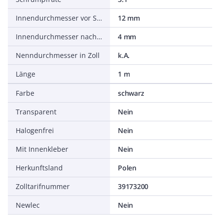
Innendurchmesser vor Schrumpf
12 mm
Innendurchmesser nach Schrumpf
4 mm
Nenndurchmesser in Zoll
k.A.
Länge
1 m
Farbe
schwarz
Transparent
Nein
Halogenfrei
Nein
Mit Innenkleber
Nein
Herkunftsland
Polen
Zolltarifnummer
39173200
Newlec
Nein