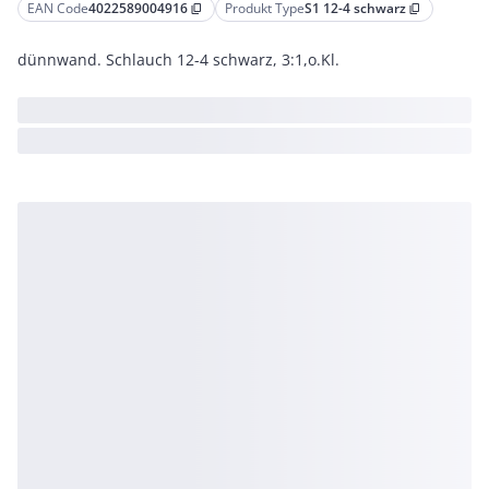
EAN Code
4022589004916
Produkt Type
S1 12-4 schwarz
content_copy
content_copy
dünnwand. Schlauch 12-4 schwarz, 3:1,o.Kl.