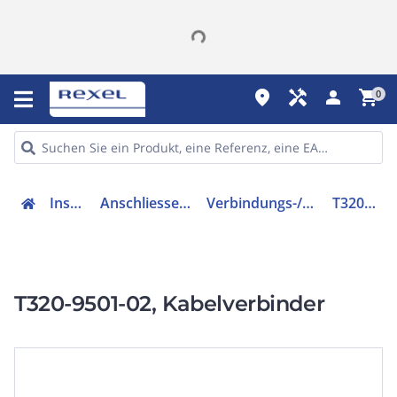
place
handyman
person
shopping_cart
0
Installation
Anschliessen & Verbinden
Verbindungs-/Übergangsmuffe
T320-9501-02
T320-9501-02, Kabelverbinder