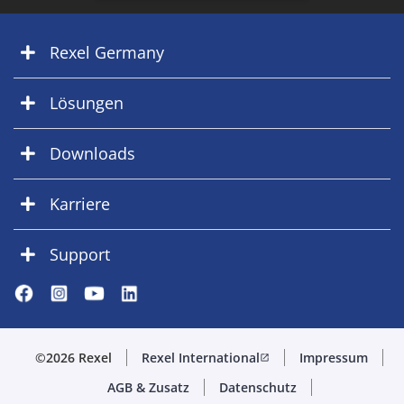
Rexel Germany
Lösungen
Downloads
Karriere
Support
©2026 Rexel
Rexel International
Impressum
open_in_new
AGB & Zusatz
Datenschutz