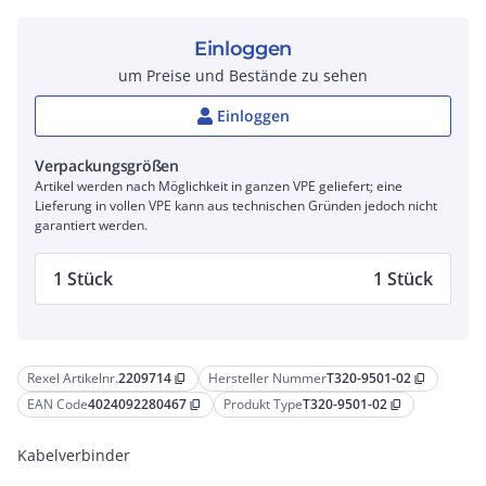
Einloggen
um Preise und Bestände zu sehen
Einloggen
Verpackungsgrößen
Artikel werden nach Möglichkeit in ganzen VPE geliefert; eine
Lieferung in vollen VPE kann aus technischen Gründen jedoch nicht
garantiert werden.
1 Stück
1 Stück
Rexel Artikelnr.
2209714
Hersteller Nummer
T320-9501-02
content_copy
content_copy
EAN Code
4024092280467
Produkt Type
T320-9501-02
content_copy
content_copy
Kabelverbinder