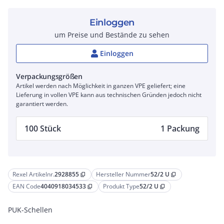
Einloggen
um Preise und Bestände zu sehen
Einloggen
Verpackungsgrößen
Artikel werden nach Möglichkeit in ganzen VPE geliefert; eine
Lieferung in vollen VPE kann aus technischen Gründen jedoch nicht
garantiert werden.
100 Stück
1 Packung
Rexel Artikelnr.
2928855
Hersteller Nummer
52/2 U
content_copy
content_copy
EAN Code
4040918034533
Produkt Type
52/2 U
content_copy
content_copy
PUK-Schellen