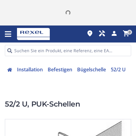
place
handyman
person
shopping_cart
0
Installation
Befestigen
Bügelschelle
52/2 U
52/2 U, PUK-Schellen