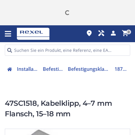
place
handyman
person
shopping_cart
0
Installation
Befestigen
Befestigungsklammer
187580
47SC1518, Kabelklipp, 4–7 mm
Flansch, 15–18 mm