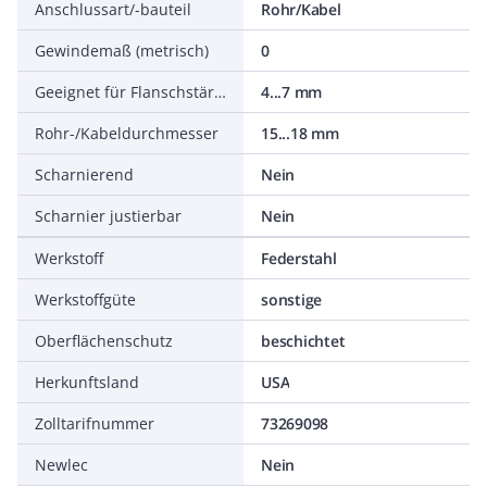
Anschlussart/-bauteil
Rohr/Kabel
Gewindemaß (metrisch)
0
Geeignet für Flanschstärke
4...7 mm
Rohr-/Kabeldurchmesser
15...18 mm
Scharnierend
Nein
Scharnier justierbar
Nein
Werkstoff
Federstahl
Werkstoffgüte
sonstige
Oberflächenschutz
beschichtet
Herkunftsland
USA
Zolltarifnummer
73269098
Newlec
Nein