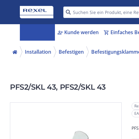
Kategorien
Kunde werden
Einfaches B
menu_book
person_add
shopping_cart
Installation
Befestigen
Befestigungsklamm
PFS2/SKL 43, PFS2/SKL 43
Re
EA
PFS