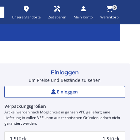
place
handyman
person
shopping_cart
0
Unsere Standorte
Zeit sparen
Mein Konto
Warenkorb
Kernsortiment
Kampagnen
Aktionen
workspace_premium
auto_awesome
percent_discount
Einloggen
um Preise und Bestände zu sehen
Einloggen
Verpackungsgrößen
Artikel werden nach Möglichkeit in ganzen VPE geliefert; eine
Lieferung in vollen VPE kann aus technischen Gründen jedoch nicht
garantiert werden.
1 Stück
1 Stück