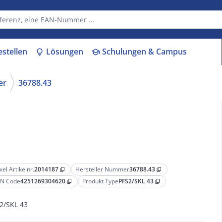
estellen
Lösungen
Schulungen & Campus
lightbulb
school
er
36788.43
xel Artikelnr.
2014187
Hersteller Nummer
36788.43
content_copy
content_copy
N Code
4251269304620
Produkt Type
PFS2/SKL 43
content_copy
content_copy
2/SKL 43