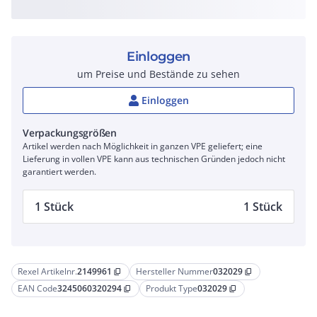
Einloggen
um Preise und Bestände zu sehen
Einloggen
Verpackungsgrößen
Artikel werden nach Möglichkeit in ganzen VPE geliefert; eine
Lieferung in vollen VPE kann aus technischen Gründen jedoch nicht
garantiert werden.
1 Stück
1 Stück
Rexel Artikelnr.
2149961
Hersteller Nummer
032029
content_copy
content_copy
EAN Code
3245060320294
Produkt Type
032029
content_copy
content_copy