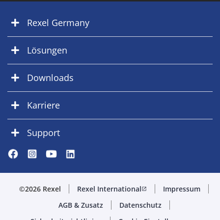
Rexel Germany
Lösungen
Downloads
Karriere
Support
©2026 Rexel
Rexel International
Impressum
open_in_new
AGB & Zusatz
Datenschutz