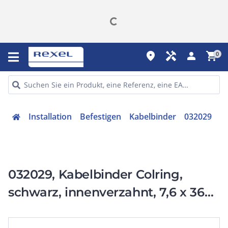
place
handyman
person
shopping_cart
0
Installation
Befestigen
Kabelbinder
032029
032029, Kabelbinder Colring,
schwarz, innenverzahnt, 7,6 x 360
mm (BxL), UV-beständig