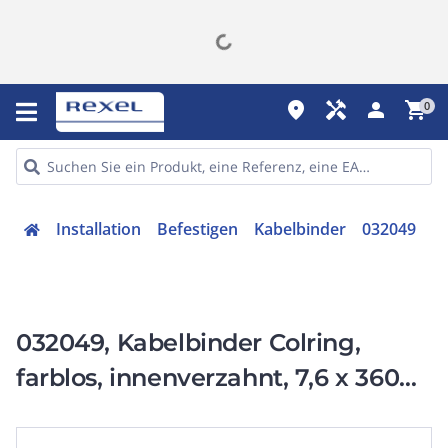
place
handyman
person
shopping_cart
0
Installation
Befestigen
Kabelbinder
032049
032049, Kabelbinder Colring,
farblos, innenverzahnt, 7,6 x 360
mm (Breite x Länge)