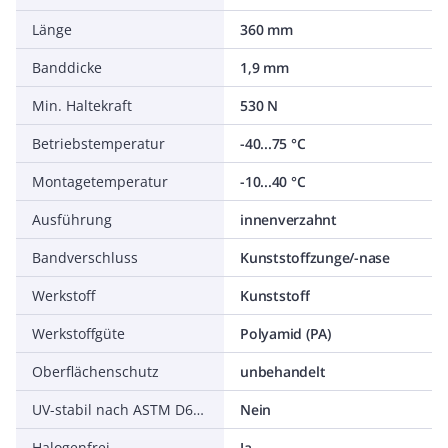
Länge
360 mm
Banddicke
1,9 mm
Min. Haltekraft
530 N
Betriebstemperatur
-40...75 °C
Montagetemperatur
-10...40 °C
Ausführung
innenverzahnt
Bandverschluss
Kunststoffzunge/-nase
Werkstoff
Kunststoff
Werkstoffgüte
Polyamid (PA)
Oberflächenschutz
unbehandelt
UV-stabil nach ASTM D6779
Nein
Halogenfrei
Ja