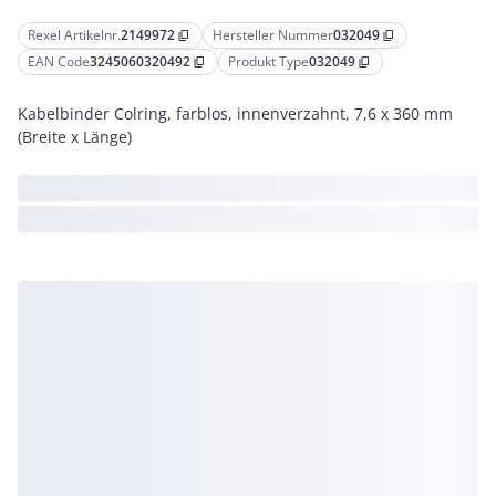
Rexel Artikelnr.
2149972
Hersteller Nummer
032049
content_copy
content_copy
EAN Code
3245060320492
Produkt Type
032049
content_copy
content_copy
Kabelbinder Colring, farblos, innenverzahnt, 7,6 x 360 mm
(Breite x Länge)