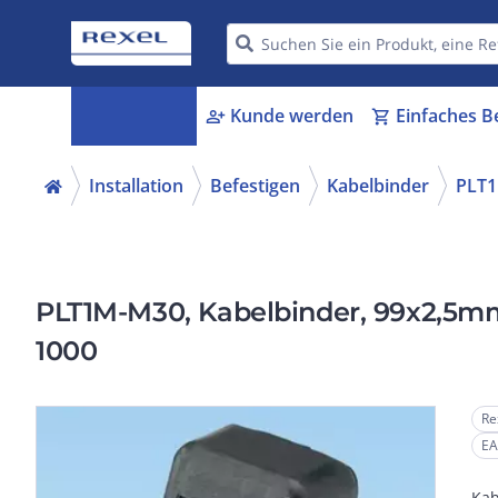
Kategorien
Kunde werden
Einfaches B
menu_book
person_add
shopping_cart
Installation
Befestigen
Kabelbinder
PLT
PLT1M-M30, Kabelbinder, 99x2,5mm,
1000
Re
EA
Kab