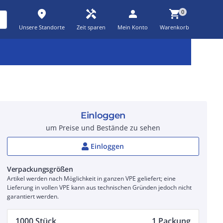
place
handyman
person
shopping_cart
0
Unsere Standorte
Zeit sparen
Mein Konto
Warenkorb
Kernsortiment
Kampagnen
Aktionen
workspace_premium
auto_awesome
percent_discount
Einloggen
um Preise und Bestände zu sehen
Einloggen
Verpackungsgrößen
Artikel werden nach Möglichkeit in ganzen VPE geliefert; eine
Lieferung in vollen VPE kann aus technischen Gründen jedoch nicht
garantiert werden.
1000 Stück
1 Packung