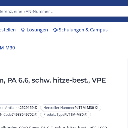
estellen
Lösungen
Schulungen & Campus
lightbulb
school
1M-M30
 PA 6.6, schw. hitze-best., VPE
xel Artikelnr.
2529159
Hersteller Nummer
PLT1M-M30
content_copy
content_copy
N Code
74983549702
Produkt Type
PLT1M-M30
content_copy
content_copy
elbinder, 99x2,5mm, PA 6.6, schw. hitze-best., VPE 1000