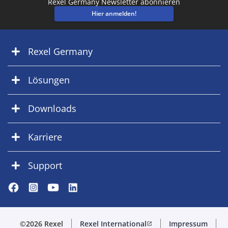
Rexel Germany Newsletter abonnieren
Hier anmelden!
Rexel Germany
Lösungen
Downloads
Karriere
Support
©2026 Rexel
Rexel International
Impressum
open_in_new