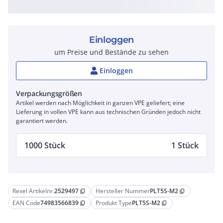
Einloggen
um Preise und Bestände zu sehen
Einloggen
Verpackungsgrößen
Artikel werden nach Möglichkeit in ganzen VPE geliefert; eine
Lieferung in vollen VPE kann aus technischen Gründen jedoch nicht
garantiert werden.
1000 Stück
1 Stück
Rexel Artikelnr.
2529497
Hersteller Nummer
PLT5S-M2
content_copy
content_copy
EAN Code
74983566839
Produkt Type
PLT5S-M2
content_copy
content_copy