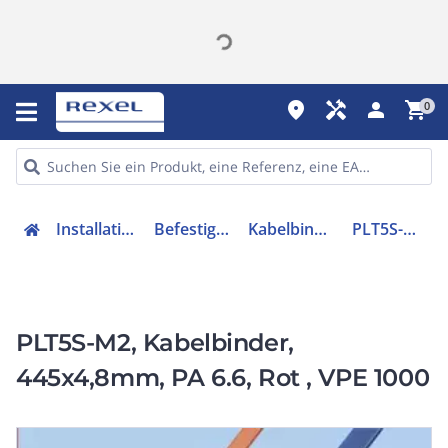
place
handyman
person
shopping_cart
0
Installation
Befestigen
Kabelbinder
PLT5S-M2
PLT5S-M2, Kabelbinder,
445x4,8mm, PA 6.6, Rot , VPE 1000