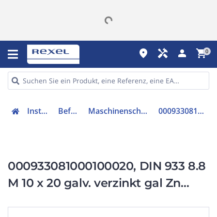
place
handyman
person
shopping_cart
0
Installation
Befestigen
Maschinenschraube/Bolzen
000933081000100020
000933081000100020, DIN 933 8.8
M 10 x 20 galv. verzinkt gal Zn
VE=S