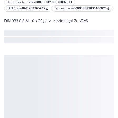
Hersteller Nummer
000933081000100020
content_copy
EAN Code
4043952265949
Produkt Type
000933081000100020
content_copy
content_copy
DIN 933 8.8 M 10 x 20 galv. verzinkt gal Zn VE=S