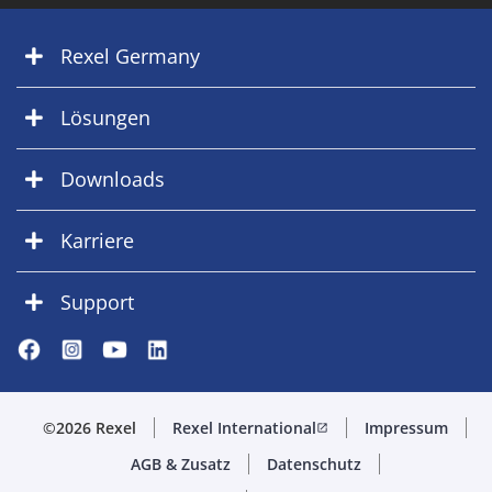
Rexel Germany
Lösungen
Downloads
Karriere
Support
©2026 Rexel
Rexel International
Impressum
open_in_new
AGB & Zusatz
Datenschutz