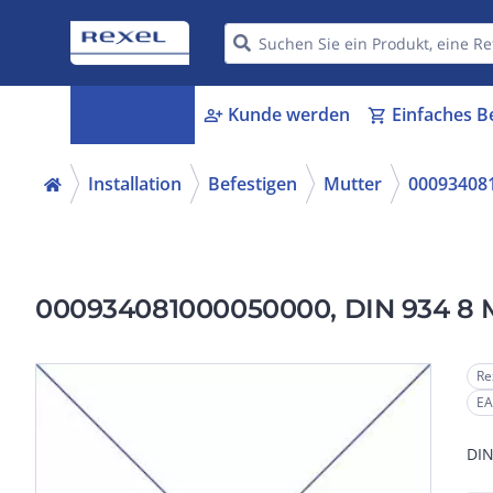
Kategorien
Kunde werden
Einfaches B
menu_book
person_add
shopping_cart
Installation
Befestigen
Mutter
00093408
000934081000050000, DIN 934 8 M 
Re
EA
DIN