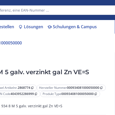
estellen
Lösungen
Schulungen & Campus
lightbulb
school
1000050000
5 galv. verzinkt gal Zn VE=S
xel Artikelnr.
2868774
Hersteller Nummer
000934081000050000
content_copy
content_copy
N Code
4043952286999
Produkt Type
000934081000050000
content_copy
content_copy
 934 8 M 5 galv. verzinkt gal Zn VE=S