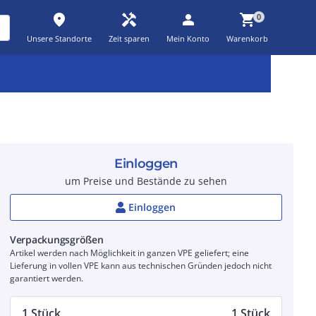
place
handyman
person
shopping_cart
0
Unsere Standorte
Zeit sparen
Mein Konto
Warenkorb
Kernsortiment
Kampagnen
Aktionen
workspace_premium
auto_awesome
percent_discount
Einloggen
um Preise und Bestände zu sehen
Einloggen
Verpackungsgrößen
Artikel werden nach Möglichkeit in ganzen VPE geliefert; eine
Lieferung in vollen VPE kann aus technischen Gründen jedoch nicht
garantiert werden.
1 Stück
1 Stück