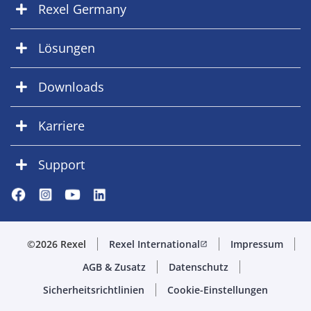
Rexel Germany
Lösungen
Downloads
Karriere
Support
©2026 Rexel
Rexel International
Impressum
open_in_new
AGB & Zusatz
Datenschutz
Sicherheitsrichtlinien
Cookie-Einstellungen