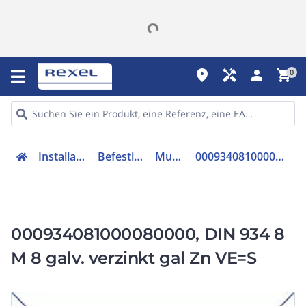
place
handyman
person
shopping_cart
0
Installation
Befestigen
Mutter
000934081000080000
000934081000080000, DIN 934 8
M 8 galv. verzinkt gal Zn VE=S