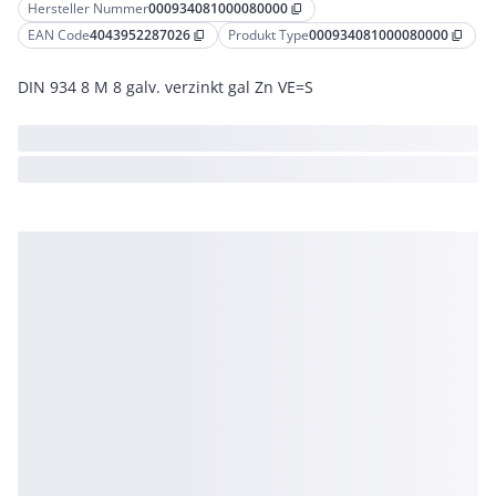
Hersteller Nummer
000934081000080000
content_copy
EAN Code
4043952287026
Produkt Type
000934081000080000
content_copy
content_copy
DIN 934 8 M 8 galv. verzinkt gal Zn VE=S