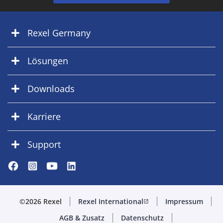
Rexel Germany
Lösungen
Downloads
Karriere
Support
©2026 Rexel
Rexel International
Impressum
open_in_new
AGB & Zusatz
Datenschutz