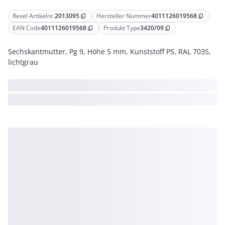
Rexel Artikelnr.
2013095
Hersteller Nummer
4011126019568
content_copy
content_copy
EAN Code
4011126019568
Produkt Type
3420/09
content_copy
content_copy
Sechskantmutter, Pg 9, Höhe 5 mm, Kunststoff PS, RAL 7035,
lichtgrau