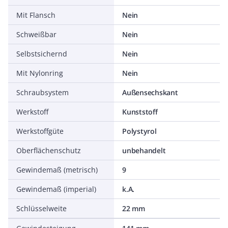
Mit Flansch
Nein
Schweißbar
Nein
Selbstsichernd
Nein
Mit Nylonring
Nein
Schraubsystem
Außensechskant
Werkstoff
Kunststoff
Werkstoffgüte
Polystyrol
Oberflächenschutz
unbehandelt
Gewindemaß (metrisch)
9
Gewindemaß (imperial)
k.A.
Schlüsselweite
22 mm