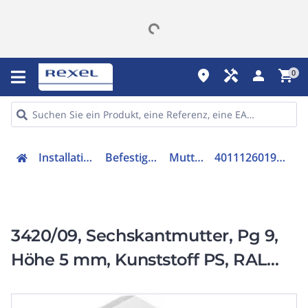
place
handyman
person
shopping_cart
0
Installation
Befestigen
Mutter
4011126019568
3420/09, Sechskantmutter, Pg 9,
Höhe 5 mm, Kunststoff PS, RAL
7035, lichtgrau