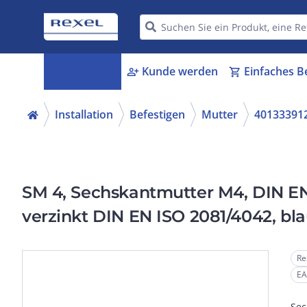
Kategorien
Kunde werden
Einfaches B
menu_book
person_add
shopping_cart
Installation
Befestigen
Mutter
40133391
SM 4, Sechskantmutter M4, DIN EN 
verzinkt DIN EN ISO 2081/4042, bla
Re
EA
Sec