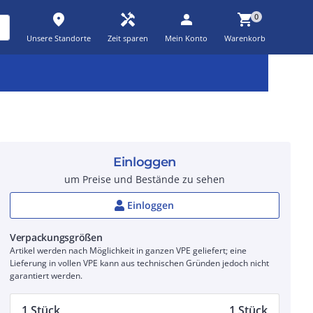
place
handyman
person
shopping_cart
0
Unsere Standorte
Zeit sparen
Mein Konto
Warenkorb
Kernsortiment
Kampagnen
Aktionen
workspace_premium
auto_awesome
percent_discount
Einloggen
um Preise und Bestände zu sehen
Einloggen
Verpackungsgrößen
Artikel werden nach Möglichkeit in ganzen VPE geliefert; eine
Lieferung in vollen VPE kann aus technischen Gründen jedoch nicht
garantiert werden.
1 Stück
1 Stück