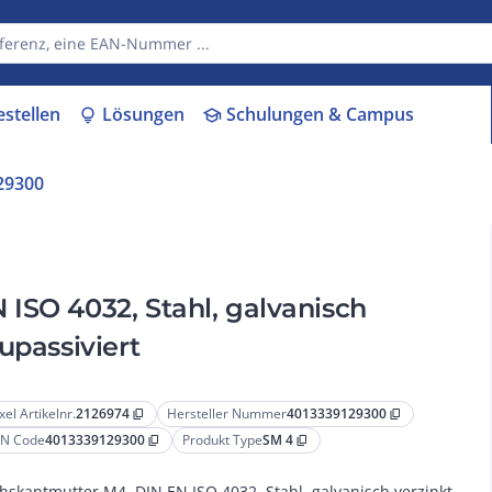
estellen
Lösungen
Schulungen & Campus
lightbulb
school
29300
ISO 4032, Stahl, galvanisch
upassiviert
xel Artikelnr.
2126974
Hersteller Nummer
4013339129300
content_copy
content_copy
N Code
4013339129300
Produkt Type
SM 4
content_copy
content_copy
hskantmutter M4, DIN EN ISO 4032, Stahl, galvanisch verzinkt