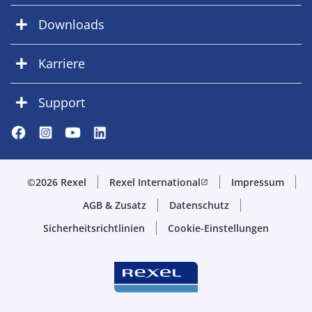
Downloads
Karriere
Support
©2026 Rexel
Rexel International
Impressum
open_in_new
AGB & Zusatz
Datenschutz
Sicherheitsrichtlinien
Cookie-Einstellungen