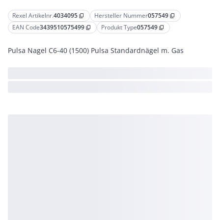
Rexel Artikelnr.
4034095
Hersteller Nummer
057549
content_copy
content_copy
EAN Code
3439510575499
Produkt Type
057549
content_copy
content_copy
Pulsa Nagel C6-40 (1500) Pulsa Standardnägel m. Gas