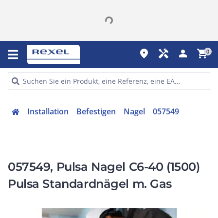
place
handyman
person
shopping_cart
0
Installation
Befestigen
Nagel
057549
057549, Pulsa Nagel C6-40 (1500)
Pulsa Standardnägel m. Gas