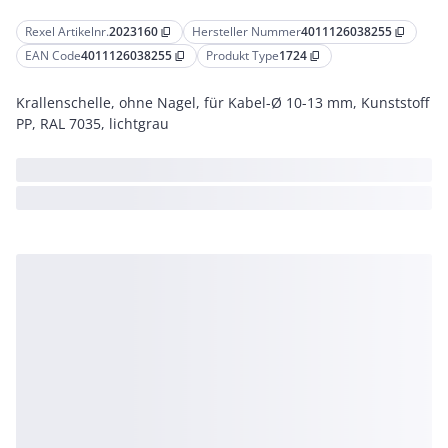
Rexel Artikelnr.
2023160
Hersteller Nummer
4011126038255
content_copy
content_copy
EAN Code
4011126038255
Produkt Type
1724
content_copy
content_copy
Krallenschelle, ohne Nagel, für Kabel-Ø 10-13 mm, Kunststoff
PP, RAL 7035, lichtgrau