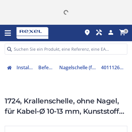
place
handyman
person
shopping_cart
0
Installation
Befestigen
Nagelschelle (für Kabel)
4011126038255
1724, Krallenschelle, ohne Nagel,
für Kabel-Ø 10-13 mm, Kunststoff
PP, RAL 7035, lichtgrau