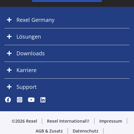
Rexel Germany
Lösungen
Downloads
Karriere
Support
©2026 Rexel
Rexel International
Impressum
open_in_new
AGB & Zusatz
Datenschutz