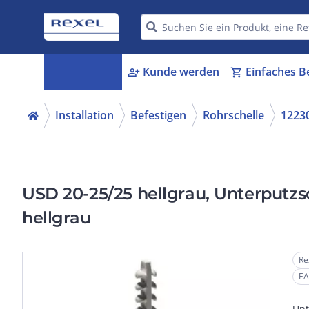
Kategorien
Kunde werden
Einfaches B
menu_book
person_add
shopping_cart
Installation
Befestigen
Rohrschelle
1223
USD 20-25/25 hellgrau, Unterputzs
hellgrau
Re
EA
Unt