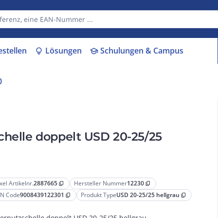
estellen
Lösungen
Schulungen & Campus
lightbulb
school
0
chelle doppelt USD 20-25/25
xel Artikelnr.
2887665
Hersteller Nummer
12230
content_copy
content_copy
N Code
9008439122301
Produkt Type
USD 20-25/25 hellgrau
content_copy
content_copy
erputzschelle doppelt USD 20-25/25 hellgrau