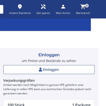
place
handyman
person
shopping_cart
0
Unsere Standorte
Zeit sparen
Mein Konto
Warenkorb
Kernsortiment
Kampagnen
Aktionen
workspace_premium
auto_awesome
percent_discount
Einloggen
um Preise und Bestände zu sehen
Einloggen
Verpackungsgrößen
Artikel werden nach Möglichkeit in ganzen VPE geliefert; eine
Lieferung in vollen VPE kann aus technischen Gründen jedoch nicht
garantiert werden.
100 Stück
1 Packung