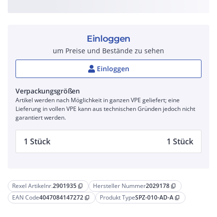
Einloggen
um Preise und Bestände zu sehen
Einloggen
Verpackungsgrößen
Artikel werden nach Möglichkeit in ganzen VPE geliefert; eine
Lieferung in vollen VPE kann aus technischen Gründen jedoch nicht
garantiert werden.
1 Stück
1 Stück
Rexel Artikelnr.
2901935
Hersteller Nummer
2029178
content_copy
content_copy
EAN Code
4047084147272
Produkt Type
SPZ-010-AD-A
content_copy
content_copy