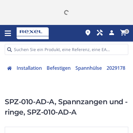
place
handyman
person
shopping_cart
0
Installation
Befestigen
Spannhülse
2029178
SPZ-010-AD-A, Spannzangen und -
ringe, SPZ-010-AD-A