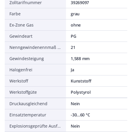
Zolltarifnummer
39269097
Farbe
grau
Ex-Zone Gas
ohne
Gewindeart
PG
Nenngewindenennmaß metrisch/PG
21
Gewindesteigung
1,588 mm
Halogenfrei
Ja
Werkstoff
Kunststoff
Werkstoffgüte
Polystyrol
Druckausgleichend
Nein
Einsatztemperatur
-30...60 °C
Explosionsgeprüfte Ausführung
Nein