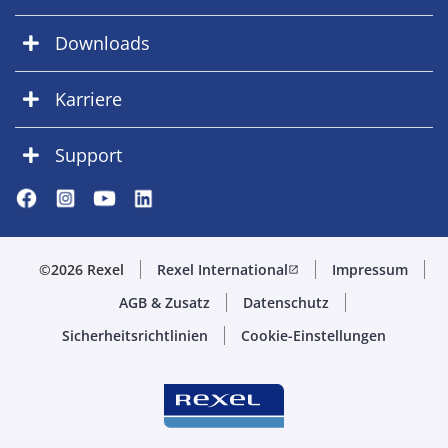
Downloads
Karriere
Support
©2026 Rexel
Rexel International
Impressum
open_in_new
AGB & Zusatz
Datenschutz
Sicherheitsrichtlinien
Cookie-Einstellungen