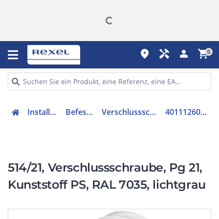
place
handyman
person
shopping_cart
0
Installation
Befestigen
Verschlussschraube
4011126019926
514/21, Verschlussschraube, Pg 21,
Kunststoff PS, RAL 7035, lichtgrau