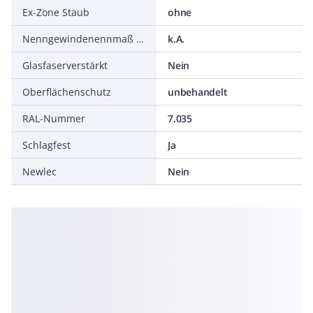
Ex-Zone Staub
ohne
Nenngewindenennmaß in Zoll NPT/Gasrohrgewinde
k.A.
Glasfaserverstärkt
Nein
Oberflächenschutz
unbehandelt
RAL-Nummer
7.035
Schlagfest
Ja
Newlec
Nein