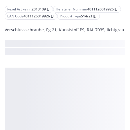
Rexel Artikelnr.
2013109
Hersteller Nummer
4011126019926
content_copy
content_copy
EAN Code
4011126019926
Produkt Type
514/21
content_copy
content_copy
Verschlussschraube, Pg 21, Kunststoff PS, RAL 7035, lichtgrau