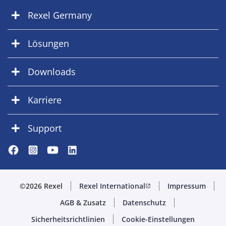
Rexel Germany
Lösungen
Downloads
Karriere
Support
©2026 Rexel
Rexel International
Impressum
open_in_new
AGB & Zusatz
Datenschutz
Sicherheitsrichtlinien
Cookie-Einstellungen