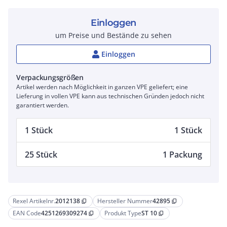
Einloggen
um Preise und Bestände zu sehen
Einloggen
Verpackungsgrößen
Artikel werden nach Möglichkeit in ganzen VPE geliefert; eine
Lieferung in vollen VPE kann aus technischen Gründen jedoch nicht
garantiert werden.
1 Stück
1 Stück
25 Stück
1 Packung
Rexel Artikelnr.
2012138
Hersteller Nummer
42895
content_copy
content_copy
EAN Code
4251269309274
Produkt Type
ST 10
content_copy
content_copy