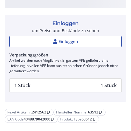
Einloggen
um Preise und Bestände zu sehen
Einloggen
Verpackungsgrößen
Artikel werden nach Möglichkeit in ganzen VPE geliefert; eine
Lieferung in vollen VPE kann aus technischen Gründen jedoch nicht
garantiert werden.
1 Stück
1 Stück
Rexel Artikelnr.
2412562
Hersteller Nummer
63512
content_copy
content_copy
EAN Code
4048879042000
Produkt Type
63512
content_copy
content_copy