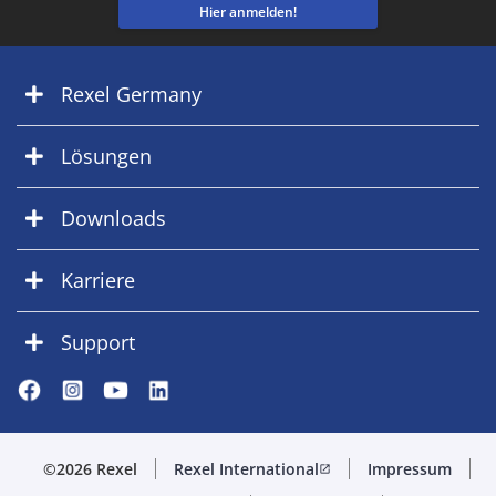
Hier anmelden!
Rexel Germany
Lösungen
Downloads
Karriere
Support
©2026 Rexel
Rexel International
Impressum
open_in_new