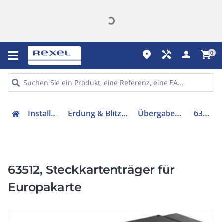
place
handyman
person
shopping_cart
0
Installation
Erdung & Blitzschutz
Übergabemodul
63512
63512, Steckkartenträger für
Europakarte