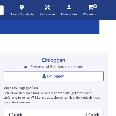
place
handyman
person
shopping_cart
0
Unsere Standorte
Zeit sparen
Mein Konto
Warenkorb
Kernsortiment
Kampagnen
Aktionen
workspace_premium
auto_awesome
percent_discount
Einloggen
um Preise und Bestände zu sehen
Einloggen
Verpackungsgrößen
Artikel werden nach Möglichkeit in ganzen VPE geliefert; eine
Lieferung in vollen VPE kann aus technischen Gründen jedoch nicht
garantiert werden.
1 Stück
1 Stück