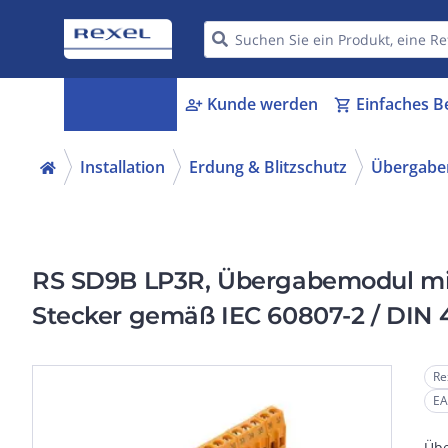
Kategorien
Kunde werden
Einfaches B
menu_book
person_add
shopping_cart
Installation
Erdung & Blitzschutz
Übergabe
RS SD9B LP3R, Übergabemodul mit
Stecker gemäß IEC 60807-2 / DIN 4
mm, Schraubanschluss
Re
EA
Übe