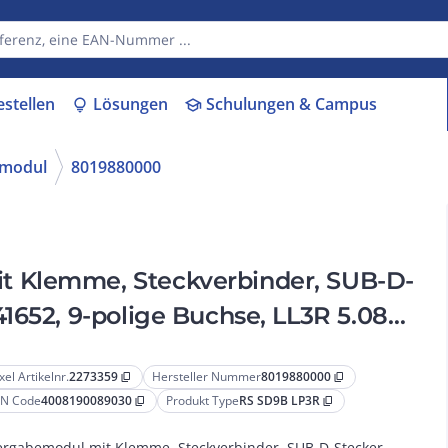
estellen
Lösungen
Schulungen & Campus
lightbulb
school
modul
8019880000
 Klemme, Steckverbinder, SUB-D-
1652, 9-polige Buchse, LL3R 5.08
xel Artikelnr.
2273359
Hersteller Nummer
8019880000
content_copy
content_copy
N Code
4008190089030
Produkt Type
RS SD9B LP3R
content_copy
content_copy
rgabemodul mit Klemme, Steckverbinder, SUB-D-Stecker