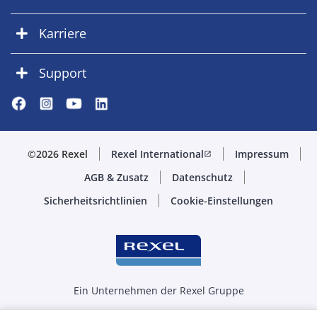
Karriere
Support
©2026 Rexel
Rexel International
Impressum
open_in_new
AGB & Zusatz
Datenschutz
Sicherheitsrichtlinien
Cookie-Einstellungen
Ein Unternehmen der Rexel Gruppe