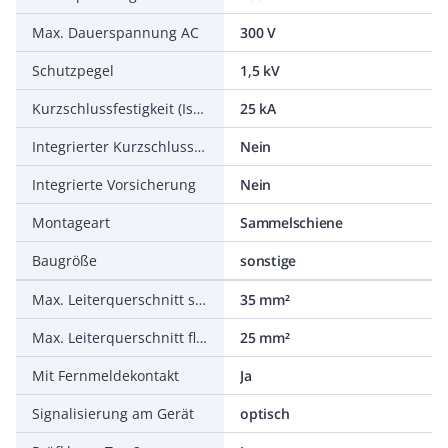
Max. Dauerspannung AC
300 V
Schutzpegel
1,5 kV
Kurzschlussfestigkeit (Isccr)
25 kA
Integrierter Kurzschlussschutz
Nein
Integrierte Vorsicherung
Nein
Montageart
Sammelschiene
Baugröße
sonstige
Max. Leiterquerschnitt starr (ein-/mehrdrähtig)
35 mm²
Max. Leiterquerschnitt flexibel (feindrähtig)
25 mm²
Mit Fernmeldekontakt
Ja
Signalisierung am Gerät
optisch