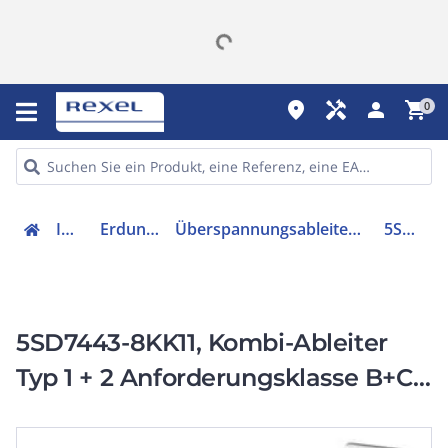
place
handyman
person
shopping_cart
0
Installation
Erdung & Blitzschutz
Überspannungsableiter für Energietechnik/Stromversorgung
5SD74438KK11
5SD7443-8KK11, Kombi-Ableiter
Typ 1 + 2 Anforderungsklasse B+C,
UC 300V Iimp=7,5kA 3-polig, 3+0