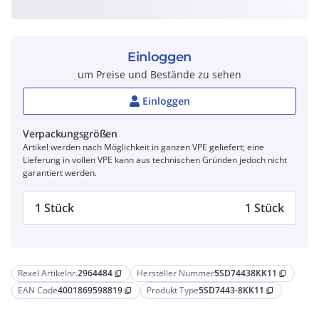
Einloggen
um Preise und Bestände zu sehen
Einloggen
Verpackungsgrößen
Artikel werden nach Möglichkeit in ganzen VPE geliefert; eine
Lieferung in vollen VPE kann aus technischen Gründen jedoch nicht
garantiert werden.
1 Stück
1 Stück
Rexel Artikelnr.
2964484
Hersteller Nummer
5SD74438KK11
content_copy
content_copy
EAN Code
4001869598819
Produkt Type
5SD7443-8KK11
content_copy
content_copy