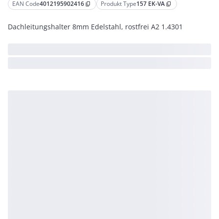
EAN Code
4012195902416
Produkt Type
157 EK-VA
content_copy
content_copy
Dachleitungshalter 8mm Edelstahl, rostfrei A2 1.4301