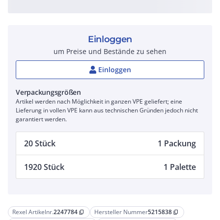
Einloggen
um Preise und Bestände zu sehen
Einloggen
Verpackungsgrößen
Artikel werden nach Möglichkeit in ganzen VPE geliefert; eine
Lieferung in vollen VPE kann aus technischen Gründen jedoch nicht
garantiert werden.
20 Stück
1 Packung
1920 Stück
1 Palette
Rexel Artikelnr.
2247784
Hersteller Nummer
5215838
content_copy
content_copy