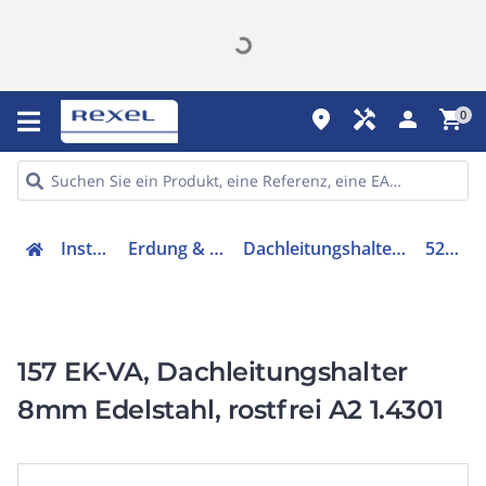
place
handyman
person
shopping_cart
0
Installation
Erdung & Blitzschutz
Dachleitungshalter für Blitzschutz
5215838
157 EK-VA, Dachleitungshalter
8mm Edelstahl, rostfrei A2 1.4301