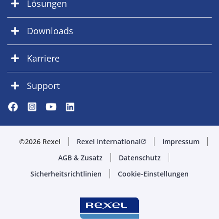
Lösungen
Downloads
Karriere
Support
©2026 Rexel
Rexel International
Impressum
open_in_new
AGB & Zusatz
Datenschutz
Sicherheitsrichtlinien
Cookie-Einstellungen