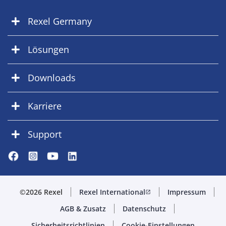
Rexel Germany
Lösungen
Downloads
Karriere
Support
©2026 Rexel
Rexel International
Impressum
open_in_new
AGB & Zusatz
Datenschutz
Sicherheitsrichtlinien
Cookie-Einstellungen