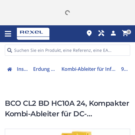
place
handyman
person
shopping_cart
0
Installation
Erdung & Blitzschutz
Kombi-Ableiter für Informations-/MSR-Technik
927408
BCO CL2 BD HC10A 24, Kompakter
Kombi-Ableiter für DC-
Versorgungen
BLITZDUCTORconnect mit