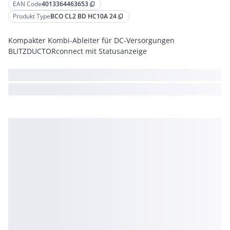
EAN Code
4013364463653
content_copy
Produkt Type
BCO CL2 BD HC10A 24
content_copy
Kompakter Kombi-Ableiter für DC-Versorgungen
BLITZDUCTORconnect mit Statusanzeige