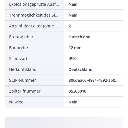
Explosionsgeprüfte Ausführung
Nein
Trennmöglichkeit des Signalkreises
Nein
Anzahl der Leiter (ohne Erde)
2
Erdung über
Hutschiene
Baubreite
12 mm
Schutzart
IP20
Herkunftsland
Deutschland
SCIP-Nummer
806dea60-4981-4892-a50f-c06c8ec3fb1b
Zolltarifnummer
85363010
Newlec
Nein