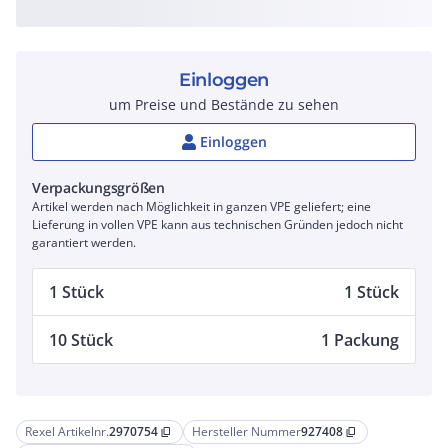
Einloggen
um Preise und Bestände zu sehen
Einloggen
Verpackungsgrößen
Artikel werden nach Möglichkeit in ganzen VPE geliefert; eine
Lieferung in vollen VPE kann aus technischen Gründen jedoch nicht
garantiert werden.
1 Stück
1 Stück
10 Stück
1 Packung
Rexel Artikelnr.
2970754
Hersteller Nummer
927408
content_copy
content_copy