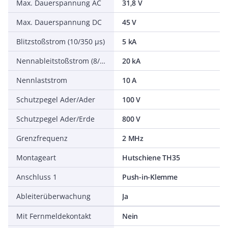
Max. Dauerspannung AC
31,8 V
Max. Dauerspannung DC
45 V
Blitzstoßstrom (10/350 µs)
5 kA
Nennableitstoßstrom (8/20)
20 kA
Nennlaststrom
10 A
Schutzpegel Ader/Ader
100 V
Schutzpegel Ader/Erde
800 V
Grenzfrequenz
2 MHz
Montageart
Hutschiene TH35
Anschluss 1
Push-in-Klemme
Ableiterüberwachung
Ja
Mit Fernmeldekontakt
Nein