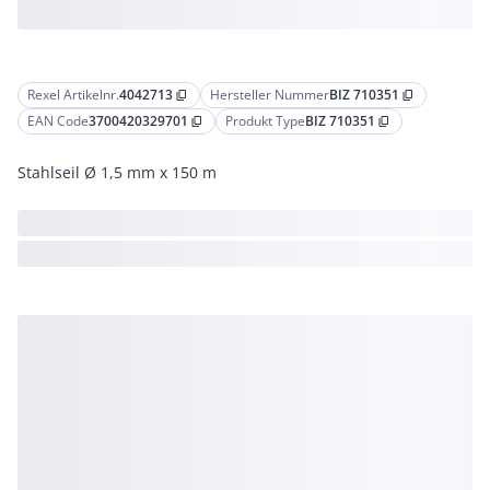
Rexel Artikelnr.
4042713
Hersteller Nummer
BIZ 710351
content_copy
content_copy
EAN Code
3700420329701
Produkt Type
BIZ 710351
content_copy
content_copy
Stahlseil Ø 1,5 mm x 150 m