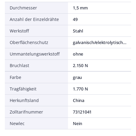
Durchmesser
1,5 mm
Anzahl der Einzeldrähte
49
Werkstoff
Stahl
Oberflächenschutz
galvanisch/elektrolytisch verzinkt
Ummantelungswerkstoff
ohne
Bruchlast
2.150 N
Farbe
grau
Tragfähigkeit
1.770 N
Herkunftsland
China
Zolltarifnummer
73121041
Newlec
Nein