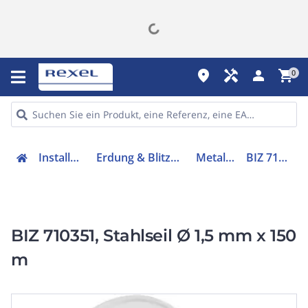
place
handyman
person
shopping_cart
0
Installation
Erdung & Blitzschutz
Metallseil
BIZ 710351
BIZ 710351, Stahlseil Ø 1,5 mm x 150
m