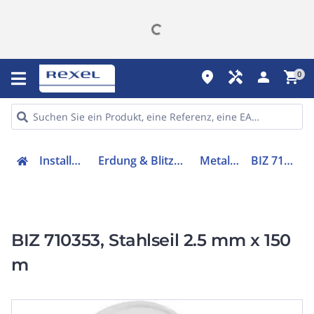
place
handyman
person
shopping_cart
0
Installation
Erdung & Blitzschutz
Metallseil
BIZ 710353
BIZ 710353, Stahlseil 2.5 mm x 150
m