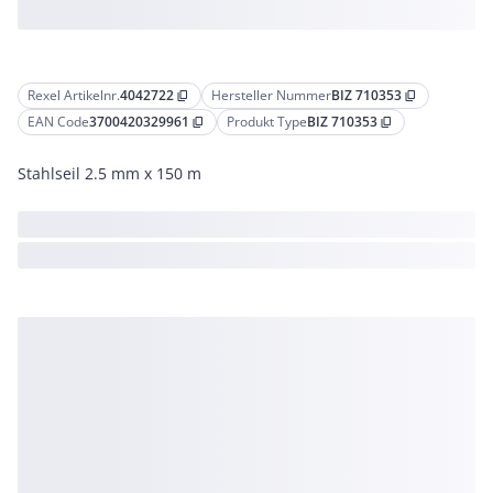
Rexel Artikelnr.
4042722
Hersteller Nummer
BIZ 710353
content_copy
content_copy
EAN Code
3700420329961
Produkt Type
BIZ 710353
content_copy
content_copy
Stahlseil 2.5 mm x 150 m