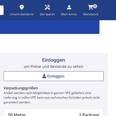
place
handyman
person
shopping_cart
0
Unsere Standorte
Zeit sparen
Mein Konto
Warenkorb
Kernsortiment
Kampagnen
Aktionen
workspace_premium
auto_awesome
percent_discount
Einloggen
um Preise und Bestände zu sehen
Einloggen
Verpackungsgrößen
Artikel werden nach Möglichkeit in ganzen VPE geliefert; eine
Lieferung in vollen VPE kann aus technischen Gründen jedoch nicht
garantiert werden.
50 Meter
1 Packung