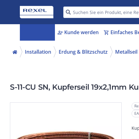
Kategorien
Kunde werden
Einfaches B
menu_book
person_add
shopping_cart
Installation
Erdung & Blitzschutz
Metallseil
S-11-CU SN, Kupferseil 19x2,1mm Ku
Re
EA
Kup