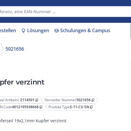
estellen
Lösungen
Schulungen & Campus
lightbulb
school
5021656
pfer verzinnt
xel Artikelnr.
2114501
Hersteller Nummer
5021656
content_copy
content_copy
N Code
4012195938668
Produkt Type
S-11-CU SN
content_copy
content_copy
ferseil 19x2,1mm Kupfer verzinnt