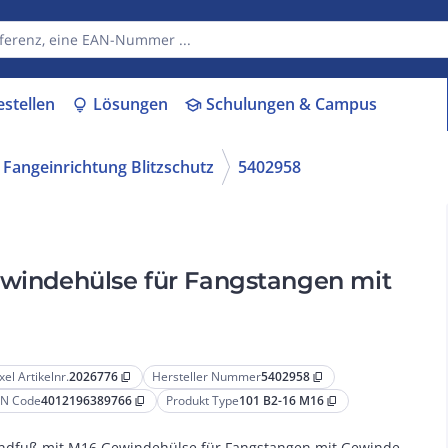
estellen
Lösungen
Schulungen & Campus
lightbulb
school
 Fangeinrichtung Blitzschutz
5402958
Gewindehülse für Fangstangen mit
xel Artikelnr.
2026776
Hersteller Nummer
5402958
content_copy
content_copy
N Code
4012196389766
Produkt Type
101 B2-16 M16
content_copy
content_copy
ndfuß mit M16 Gewindehülse für Fangstangen mit Gewinde