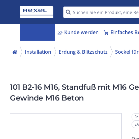
Kategorien
Kunde werden
Einfaches B
menu_book
person_add
shopping_cart
Installation
Erdung & Blitzschutz
Sockel für
101 B2-16 M16, Standfuß mit M16 
Gewinde M16 Beton
Re
EA
Sta