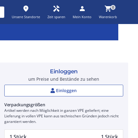
place
handyman
person
shopping_cart
0
Unsere Standorte
Zeit sparen
Mein Konto
Warenkorb
Kernsortiment
Kampagnen
Aktionen
workspace_premium
auto_awesome
percent_discount
Einloggen
um Preise und Bestände zu sehen
Einloggen
Verpackungsgrößen
Artikel werden nach Möglichkeit in ganzen VPE geliefert; eine
Lieferung in vollen VPE kann aus technischen Gründen jedoch nicht
garantiert werden.
1 Stück
1 Stück