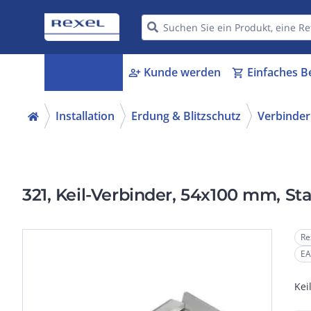
Kategorien
Kunde werden
Einfaches B
menu_book
person_add
shopping_cart
Installation
Erdung & Blitzschutz
Verbinder 
321, Keil-Verbinder, 54x100 mm, Sta
Re
EA
Kei