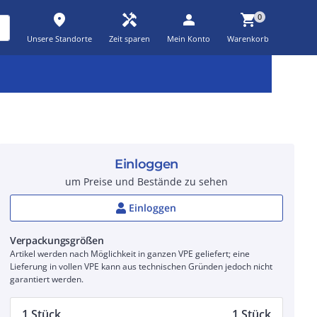
place
handyman
person
shopping_cart
0
Unsere Standorte
Zeit sparen
Mein Konto
Warenkorb
Kernsortiment
Kampagnen
Aktionen
workspace_premium
auto_awesome
percent_discount
Einloggen
um Preise und Bestände zu sehen
Einloggen
Verpackungsgrößen
Artikel werden nach Möglichkeit in ganzen VPE geliefert; eine
Lieferung in vollen VPE kann aus technischen Gründen jedoch nicht
garantiert werden.
1 Stück
1 Stück