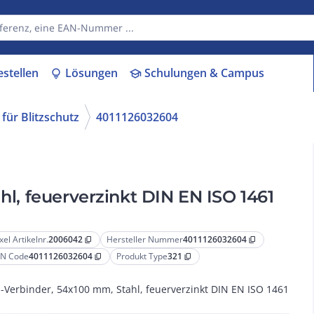
estellen
Lösungen
Schulungen & Campus
lightbulb
school
für Blitzschutz
4011126032604
hl, feuerverzinkt DIN EN ISO 1461
xel Artikelnr.
2006042
Hersteller Nummer
4011126032604
content_copy
content_copy
N Code
4011126032604
Produkt Type
321
content_copy
content_copy
l-Verbinder, 54x100 mm, Stahl, feuerverzinkt DIN EN ISO 1461