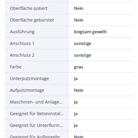
Oberfläche poliert
Nein
Oberfläche gebürstet
Nein
Ausführung
biegsam gewellt
Anschluss 1
sonstige
Anschluss 2
sonstige
Farbe
grau
Unterputzmontage
Ja
Aufputzmontage
Nein
Maschinen- und Anlageninstallation
Ja
Geeignet für Betoninstallation
Ja
Geeignet für Unterflurinstallation (Bitumen, Heißasphalt)
Ja
Geeignet für Außengebrauch
Nein