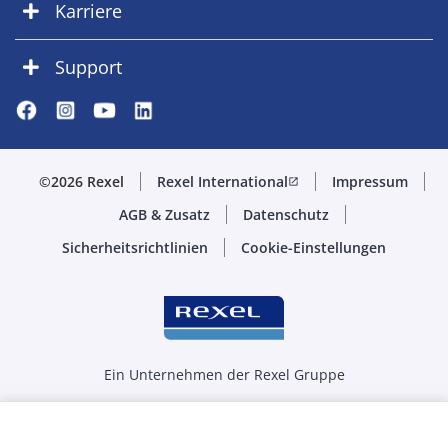
Karriere
Support
©2026 Rexel
Rexel International
Impressum
open_in_new
AGB & Zusatz
Datenschutz
Sicherheitsrichtlinien
Cookie-Einstellungen
Ein Unternehmen der Rexel Gruppe
Menge