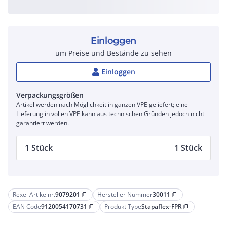
Einloggen
um Preise und Bestände zu sehen
Einloggen
Verpackungsgrößen
Artikel werden nach Möglichkeit in ganzen VPE geliefert; eine
Lieferung in vollen VPE kann aus technischen Gründen jedoch nicht
garantiert werden.
1 Stück
1 Stück
Rexel Artikelnr.
9079201
Hersteller Nummer
30011
content_copy
content_copy
EAN Code
9120054170731
Produkt Type
Stapaflex-FPR
content_copy
content_copy