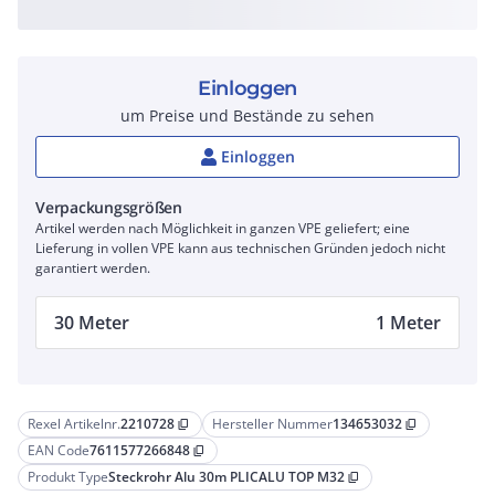
Einloggen
um Preise und Bestände zu sehen
Einloggen
Verpackungsgrößen
Artikel werden nach Möglichkeit in ganzen VPE geliefert; eine
Lieferung in vollen VPE kann aus technischen Gründen jedoch nicht
garantiert werden.
30 Meter
1 Meter
Rexel Artikelnr.
2210728
Hersteller Nummer
134653032
content_copy
content_copy
EAN Code
7611577266848
content_copy
Produkt Type
Steckrohr Alu 30m PLICALU TOP M32
content_copy