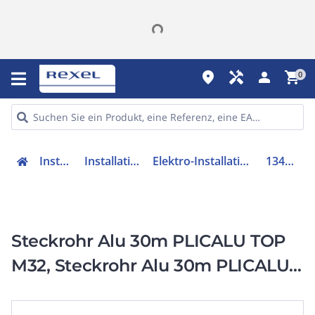
place
handyman
person
shopping_cart
0
Installation
Installationsrohre
Elektro-Installationsrohr Metall
134653032
Steckrohr Alu 30m PLICALU TOP
M32, Steckrohr Alu 30m PLICALU
TOP M32