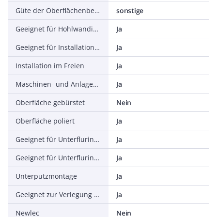
Güte der Oberflächenbeschichtung
sonstige
Geeignet für Hohlwandinstallation
Ja
Geeignet für Installation auf Holz
Ja
Installation im Freien
Ja
Maschinen- und Anlageninstallation
Ja
Oberfläche gebürstet
Nein
Oberfläche poliert
Ja
Geeignet für Unterflurinstallation (Bitumen, Heißasphalt)
Ja
Geeignet für Unterflurinstallation (Estrich)
Ja
Unterputzmontage
Ja
Geeignet zur Verlegung im Erdreich
Ja
Newlec
Nein