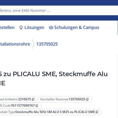
estellen
Lösungen
Schulungen & Campus
lightbulb
school
tallationsrohre
135705025
5 zu PLICALU SME, Steckmuffe Alu
ME
xel Artikelnr.
2210675
Hersteller Nummer
135705025
content_copy
content_copy
N Code
7611577099767
content_copy
odukt Type
Steckmuffe Alu 50St SM ALU S M25 zu PLICALU SME
content_copy