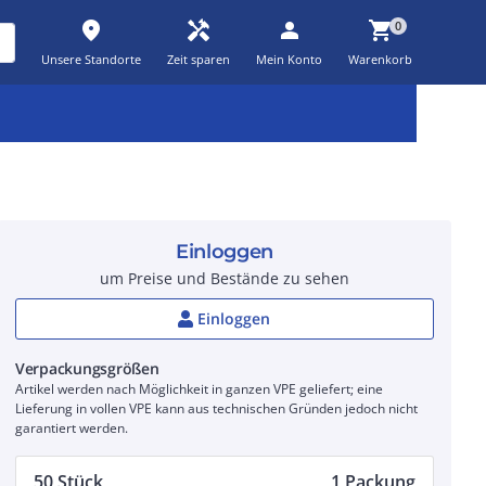
place
handyman
person
shopping_cart
0
Unsere Standorte
Zeit sparen
Mein Konto
Warenkorb
Kernsortiment
Kampagnen
Aktionen
workspace_premium
auto_awesome
percent_discount
Einloggen
um Preise und Bestände zu sehen
Einloggen
Verpackungsgrößen
Artikel werden nach Möglichkeit in ganzen VPE geliefert; eine
Lieferung in vollen VPE kann aus technischen Gründen jedoch nicht
garantiert werden.
50 Stück
1 Packung