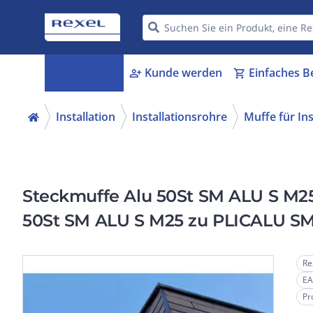
Kategorien
Kunde werden
Einfaches B
menu_book
person_add
shopping_cart
Installation
Installationsrohre
Muffe für Ins
Steckmuffe Alu 50St SM ALU S M2
50St SM ALU S M25 zu PLICALU S
Re
EA
Pr