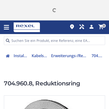
place
handyman
person
shopping_cart
0
Installation
Kabelschutz
Erweiterungs-/Reduzierring
704.960.8
704.960.8, Reduktionsring