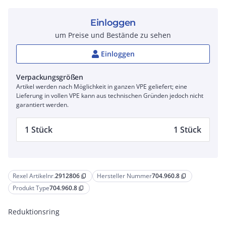
Einloggen
um Preise und Bestände zu sehen
Einloggen
Verpackungsgrößen
Artikel werden nach Möglichkeit in ganzen VPE geliefert; eine
Lieferung in vollen VPE kann aus technischen Gründen jedoch nicht
garantiert werden.
1 Stück
1 Stück
Rexel Artikelnr.
2912806
Hersteller Nummer
704.960.8
content_copy
content_copy
Produkt Type
704.960.8
content_copy
Reduktionsring