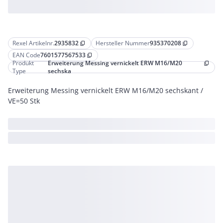
Rexel Artikelnr.
2935832
Hersteller Nummer
935370208
content_copy
content_copy
EAN Code
7601577567533
content_copy
Produkt
Erweiterung Messing vernickelt ERW M16/M20
content_copy
Type
sechska
Erweiterung Messing vernickelt ERW M16/M20 sechskant /
VE=50 Stk