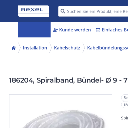
Kategorien
Kunde werden
Einfaches B
menu_book
person_add
shopping_cart
Installation
Kabelschutz
Kabelbündelungss
186204, Spiralband, Bündel- Ø 9 - 
Re
EA
Spi