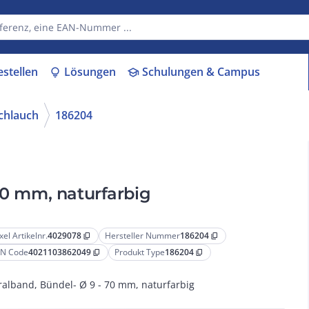
estellen
Lösungen
Schulungen & Campus
lightbulb
school
chlauch
186204
70 mm, naturfarbig
xel Artikelnr.
4029078
Hersteller Nummer
186204
content_copy
content_copy
N Code
4021103862049
Produkt Type
186204
content_copy
content_copy
ralband, Bündel- Ø 9 - 70 mm, naturfarbig