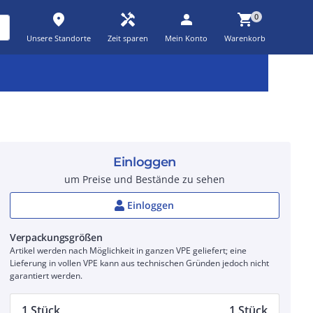
place
handyman
person
shopping_cart
0
Unsere Standorte
Zeit sparen
Mein Konto
Warenkorb
Kernsortiment
Kampagnen
Aktionen
workspace_premium
auto_awesome
percent_discount
Einloggen
um Preise und Bestände zu sehen
Einloggen
Verpackungsgrößen
Artikel werden nach Möglichkeit in ganzen VPE geliefert; eine
Lieferung in vollen VPE kann aus technischen Gründen jedoch nicht
garantiert werden.
1 Stück
1 Stück