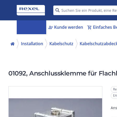
Kategorien
Kunde werden
Einfaches B
menu_book
person_add
shopping_cart
Installation
Kabelschutz
Kabelschutzabdec
01092, Anschlussklemme für Flachl
Re
EA
Ans