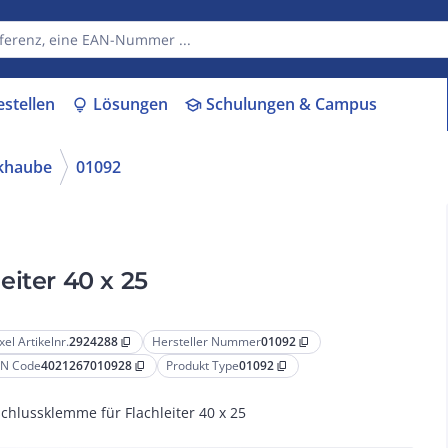
estellen
Lösungen
Schulungen & Campus
lightbulb
school
khaube
01092
eiter 40 x 25
xel Artikelnr.
2924288
Hersteller Nummer
01092
content_copy
content_copy
N Code
4021267010928
Produkt Type
01092
content_copy
content_copy
chlussklemme für Flachleiter 40 x 25