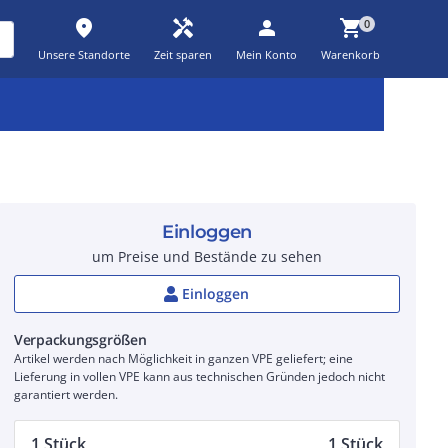
place
handyman
person
shopping_cart
0
Unsere Standorte
Zeit sparen
Mein Konto
Warenkorb
Kernsortiment
Kampagnen
Aktionen
workspace_premium
auto_awesome
percent_discount
Einloggen
um Preise und Bestände zu sehen
Einloggen
Verpackungsgrößen
Artikel werden nach Möglichkeit in ganzen VPE geliefert; eine
Lieferung in vollen VPE kann aus technischen Gründen jedoch nicht
garantiert werden.
1 Stück
1 Stück