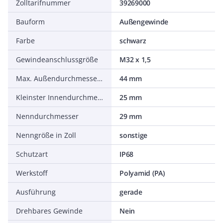
Zolltarifnummer
39269000
Bauform
Außengewinde
Farbe
schwarz
Gewindeanschlussgröße
M32 x 1,5
Max. Außendurchmesser des Schlauches
44 mm
Kleinster Innendurchmesser des Schlauches
25 mm
Nenndurchmesser
29 mm
Nenngröße in Zoll
sonstige
Schutzart
IP68
Werkstoff
Polyamid (PA)
Ausführung
gerade
Drehbares Gewinde
Nein