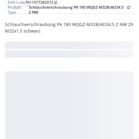
EAN Code
7611577282572
content_copy
Produkt
Schlauchverschraubung PA 180 WQGZ-M32B/AD34.5
content_copy
Type
Z NW
Schlauchverschraubung PA 180 WQGZ-M32B/AD34.5 Z NW 29
M32x1.5 schwarz