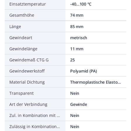
Einsatztemperatur
-40...100 °C
Gesamthöhe
74 mm
Länge
85 mm
Gewindeart
metrisch
Gewindelänge
11 mm
Gewindemaß CTG G
25
Gewindewerkstoff
Polyamid (PA)
Material Dichtung
Thermoplastische Elastomere (TPE)
Transparent
Nein
Art der Verbindung
Gewinde
Zul. in Kombination mit Schutzschlauch CSA
Nein
Zulässig in Kombination mit Schutzschlauch nach DIN EN 61386-23
Nein