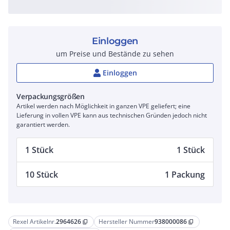
Einloggen
um Preise und Bestände zu sehen
Einloggen
Verpackungsgrößen
Artikel werden nach Möglichkeit in ganzen VPE geliefert; eine
Lieferung in vollen VPE kann aus technischen Gründen jedoch nicht
garantiert werden.
1 Stück
1 Stück
10 Stück
1 Packung
Rexel Artikelnr.
2964626
Hersteller Nummer
938000086
content_copy
content_copy