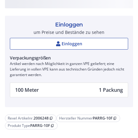
Einloggen
um Preise und Bestände zu sehen
Einloggen
Verpackungsgrößen
Artikel werden nach Möglichkeit in ganzen VPE geliefert; eine
Lieferung in vollen VPE kann aus technischen Gründen jedoch nicht
garantiert werden.
100 Meter
1 Packung
Rexel Artikelnr.
2006248
Hersteller Nummer
PARRG-10F
content_copy
content_copy
Produkt Type
PARRG-10F
content_copy