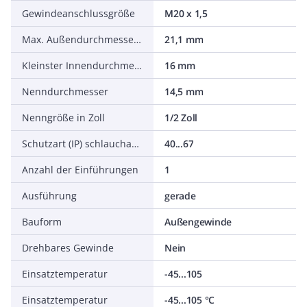
Gewindeanschlussgröße
M20 x 1,5
Max. Außendurchmesser des Schlauches
21,1 mm
Kleinster Innendurchmesser des Schlauches
16 mm
Nenndurchmesser
14,5 mm
Nenngröße in Zoll
1/2 Zoll
Schutzart (IP) schlauchabhängig
40...67
Anzahl der Einführungen
1
Ausführung
gerade
Bauform
Außengewinde
Drehbares Gewinde
Nein
Einsatztemperatur
-45...105
Einsatztemperatur
-45...105 °C