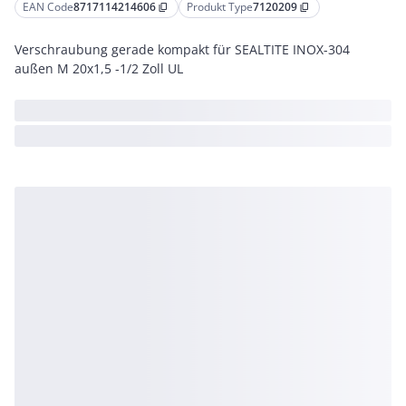
EAN Code
8717114214606
Produkt Type
7120209
content_copy
content_copy
Verschraubung gerade kompakt für SEALTITE INOX-304
außen M 20x1,5 -1/2 Zoll UL