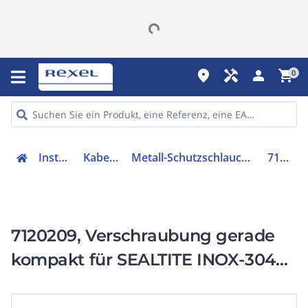
place
handyman
person
shopping_cart
0
Installation
Kabelschutz
Metall-Schutzschlauch-Verschraubung
7120209
7120209, Verschraubung gerade
kompakt für SEALTITE INOX-304
außen M 20x1,5 -1/2 Zoll UL