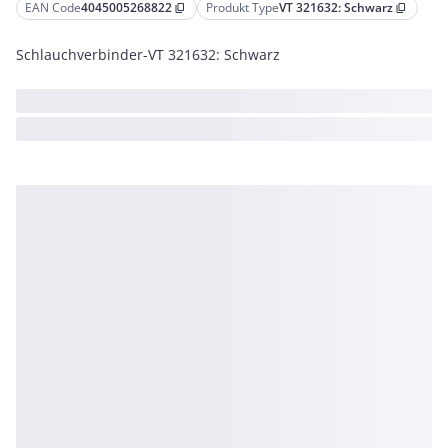
EAN Code
4045005268822
Produkt Type
VT 321632: Schwarz
content_copy
content_copy
Schlauchverbinder-VT 321632: Schwarz