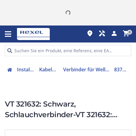
place
handyman
person
shopping_cart
0
Installation
Kabelschutz
Verbinder für Wellschläuche
83702456
VT 321632: Schwarz,
Schlauchverbinder-VT 321632:
Schwarz