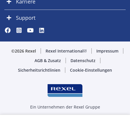
Karriere
Support
©2026 Rexel
Rexel International
Impressum
open_in_new
AGB & Zusatz
Datenschutz
Sicherheitsrichtlinien
Cookie-Einstellungen
Ein Unternehmen der Rexel Gruppe
Menge