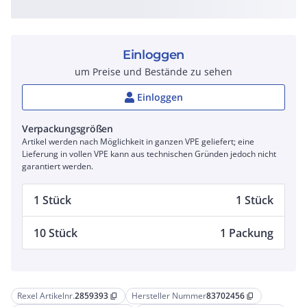
Einloggen
um Preise und Bestände zu sehen
Einloggen
Verpackungsgrößen
Artikel werden nach Möglichkeit in ganzen VPE geliefert; eine
Lieferung in vollen VPE kann aus technischen Gründen jedoch nicht
garantiert werden.
1 Stück
1 Stück
10 Stück
1 Packung
Rexel Artikelnr.
2859393
Hersteller Nummer
83702456
content_copy
content_copy