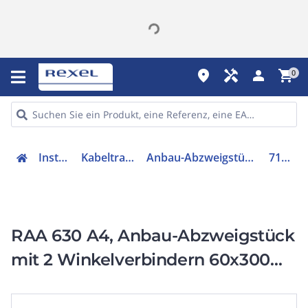
place
handyman
person
shopping_cart
0
Installation
Kabeltragsysteme
Anbau-Abzweigstück für Kabelrinne
7136143
RAA 630 A4, Anbau-Abzweigstück
mit 2 Winkelverbindern 60x300
Edelstahl, rostfrei A4 1.4571 blank,
nachbehandelt