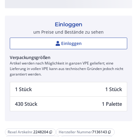
Einloggen
um Preise und Bestände zu sehen
Einloggen
Verpackungsgrößen
Artikel werden nach Möglichkeit in ganzen VPE geliefert; eine
Lieferung in vollen VPE kann aus technischen Gründen jedoch nicht
garantiert werden.
1 Stück
1 Stück
430 Stück
1 Palette
Rexel Artikelnr.
2248204
Hersteller Nummer
7136143
content_copy
content_copy