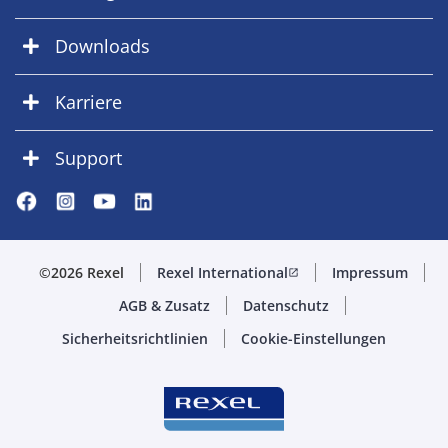
Downloads
Karriere
Support
©2026 Rexel
Rexel International
Impressum
open_in_new
AGB & Zusatz
Datenschutz
Sicherheitsrichtlinien
Cookie-Einstellungen