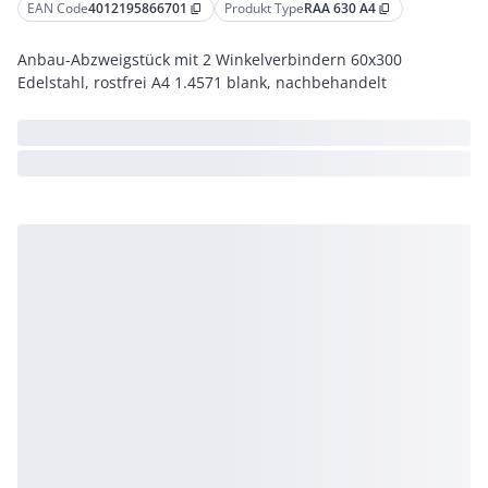
EAN Code
4012195866701
Produkt Type
RAA 630 A4
content_copy
content_copy
Anbau-Abzweigstück mit 2 Winkelverbindern 60x300
Edelstahl, rostfrei A4 1.4571 blank, nachbehandelt