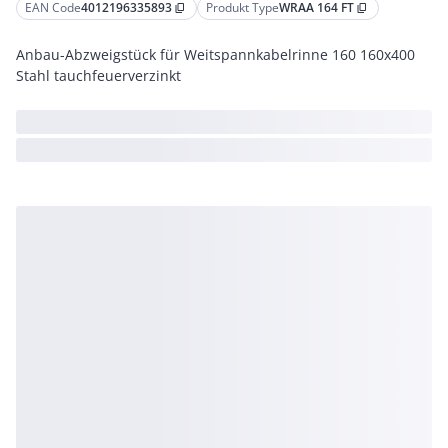
EAN Code
4012196335893
Produkt Type
WRAA 164 FT
content_copy
content_copy
Anbau-Abzweigstück für Weitspannkabelrinne 160 160x400
Stahl tauchfeuerverzinkt