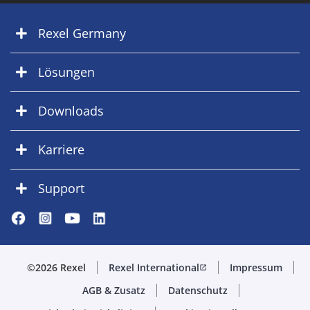
Rexel Germany
Lösungen
Downloads
Karriere
Support
©2026 Rexel
Rexel International
Impressum
open_in_new
AGB & Zusatz
Datenschutz