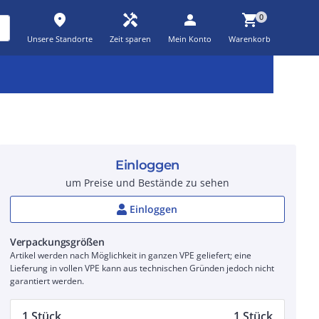
place
handyman
person
shopping_cart
0
Unsere Standorte
Zeit sparen
Mein Konto
Warenkorb
Kernsortiment
Kampagnen
Aktionen
workspace_premium
auto_awesome
percent_discount
Einloggen
um Preise und Bestände zu sehen
Einloggen
Verpackungsgrößen
Artikel werden nach Möglichkeit in ganzen VPE geliefert; eine
Lieferung in vollen VPE kann aus technischen Gründen jedoch nicht
garantiert werden.
1 Stück
1 Stück