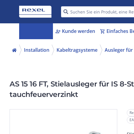
Kategorien
Kunde werden
Einfaches B
menu_book
person_add
shopping_cart
Installation
Kabeltragsysteme
Ausleger für
AS 15 16 FT, Stielausleger für IS 8-
tauchfeuerverzinkt
Re
EA
Sti