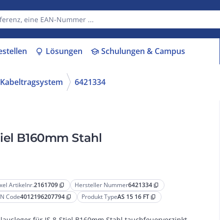
estellen
Lösungen
Schulungen & Campus
lightbulb
school
 Kabeltragsystem
6421334
Stiel B160mm Stahl
xel Artikelnr.
2161709
Hersteller Nummer
6421334
content_copy
content_copy
N Code
4012196207794
Produkt Type
AS 15 16 FT
content_copy
content_copy
elausleger für IS 8-Stiel B160mm Stahl tauchfeuerverzinkt