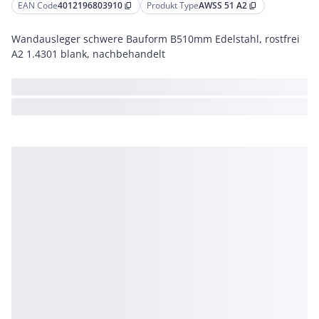
EAN Code
4012196803910
Produkt Type
AWSS 51 A2
content_copy
content_copy
Wandausleger schwere Bauform B510mm Edelstahl, rostfrei
A2 1.4301 blank, nachbehandelt