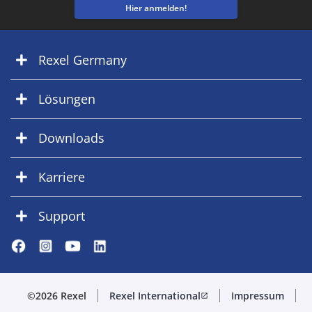
Hier anmelden!
Rexel Germany
Lösungen
Downloads
Karriere
Support
©2026 Rexel
Rexel International
Impressum
open_in_new