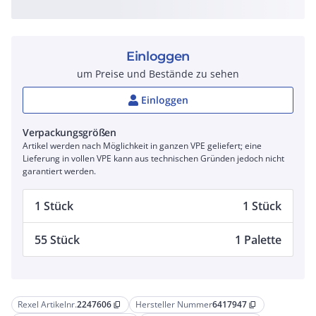
Einloggen
um Preise und Bestände zu sehen
Einloggen
Verpackungsgrößen
Artikel werden nach Möglichkeit in ganzen VPE geliefert; eine
Lieferung in vollen VPE kann aus technischen Gründen jedoch nicht
garantiert werden.
1 Stück
1 Stück
55 Stück
1 Palette
Rexel Artikelnr.
2247606
Hersteller Nummer
6417947
content_copy
content_copy