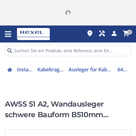
place
handyman
person
shopping_cart
0
Installation
Kabeltragsysteme
Ausleger für Kabeltragsystem
6417947
AWSS 51 A2, Wandausleger
schwere Bauform B510mm
Edelstahl, rostfrei A2 1.4301 blank,
nachbehandelt