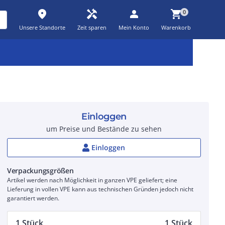
place
handyman
person
shopping_cart
0
Unsere Standorte
Zeit sparen
Mein Konto
Warenkorb
Kernsortiment
Kampagnen
Aktionen
workspace_premium
auto_awesome
percent_discount
Einloggen
um Preise und Bestände zu sehen
Einloggen
Verpackungsgrößen
Artikel werden nach Möglichkeit in ganzen VPE geliefert; eine
Lieferung in vollen VPE kann aus technischen Gründen jedoch nicht
garantiert werden.
1 Stück
1 Stück