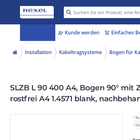
Kategorien
Kunde werden
Einfaches B
menu_book
person_add
shopping_cart
Installation
Kabeltragsysteme
Bogen für Ka
SLZB L 90 400 A4, Bogen 90° mit 
rostfrei A4 1.4571 blank, nachbeha
Re
EA
Bog