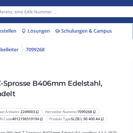
estellen
Lösungen
Schulungen & Campus
lightbulb
school
belleiter
7099268
Z-Sprosse B406mm Edelstahl,
ndelt
xel Artikelnr.
2249003
Hersteller Nummer
7099268
content_copy
content_copy
N Code
4012196519194
Produkt Type
SLZB L 90 400 A4
content_copy
content_copy
en 90° mit Z-Sprosse B406mm Edelstahl, rostfrei A4 1.4571