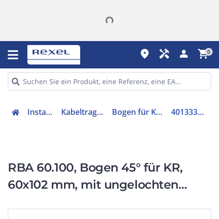
place
handyman
person
shopping_cart
0
Installation
Kabeltragsysteme
Bogen für Kabelrinne
4013339225200
RBA 60.100, Bogen 45° für KR,
60x102 mm, mit ungelochten
Seitenholmen, Stahl, bandverzinkt
DIN EN 10346, inkl. Zubehör