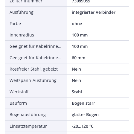
Zolltarifnummer
73089059
Ausführung
integrierter Verbinder
Farbe
ohne
Innenradius
100 mm
Geeignet für Kabelrinnenbreite
100 mm
Geeignet für Kabelrinnenhöhe
60 mm
Rostfreier Stahl, gebeizt
Nein
Weitspann-Ausführung
Nein
Werkstoff
Stahl
Bauform
Bogen starr
Bogenausführung
glatter Bogen
Einsatztemperatur
-20...120 °C