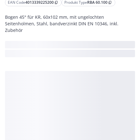
EAN Code
4013339225200
Produkt Type
RBA 60.100
content_copy
content_copy
Bogen 45° für KR, 60x102 mm, mit ungelochten
Seitenholmen, Stahl, bandverzinkt DIN EN 10346, inkl.
Zubehör