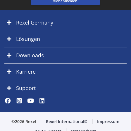
Hier anmelden!
Rexel Germany
Lösungen
Downloads
Karriere
Support
©2026 Rexel
Rexel International
Impressum
open_in_new