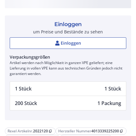
Einloggen
um Preise und Bestände zu sehen
Einloggen
Verpackungsgrößen
Artikel werden nach Möglichkeit in ganzen VPE geliefert; eine
Lieferung in vollen VPE kann aus technischen Gründen jedoch nicht
garantiert werden.
1 Stück
1 Stück
200 Stück
1 Packung
Rexel Artikelnr.
2022120
Hersteller Nummer
4013339225200
content_copy
content_copy