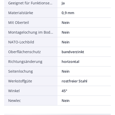
Geeignet für Funktionserhalt
Ja
Materialstärke
0,9 mm
Mit Oberteil
Nein
Montagelochung im Boden
Nein
NATO-Lochbild
Nein
Oberflächenschutz
bandverzinkt
Richtungsänderung
horizontal
Seitenlochung
Nein
Werkstoffgüte
rostfreier Stahl
Winkel
45°
Newlec
Nein