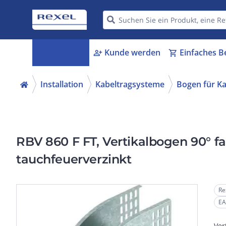
Kategorien
Kunde werden
Einfaches B
menu_book
person_add
shopping_cart
Installation
Kabeltragsysteme
Bogen für Ka
RBV 860 F FT, Vertikalbogen 90° f
tauchfeuerverzinkt
Re
EA
Ver