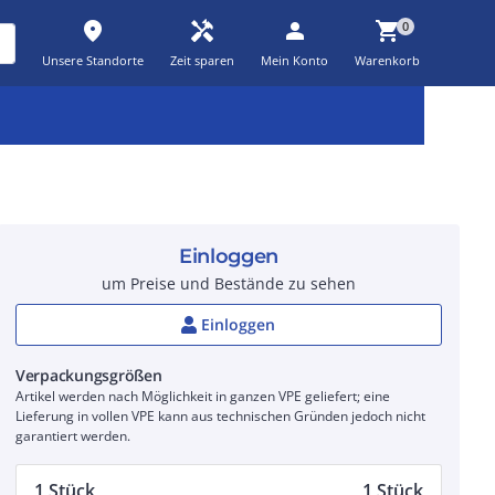
place
handyman
person
shopping_cart
0
Unsere Standorte
Zeit sparen
Mein Konto
Warenkorb
Kernsortiment
Kampagnen
Aktionen
workspace_premium
auto_awesome
percent_discount
Einloggen
um Preise und Bestände zu sehen
Einloggen
Verpackungsgrößen
Artikel werden nach Möglichkeit in ganzen VPE geliefert; eine
Lieferung in vollen VPE kann aus technischen Gründen jedoch nicht
garantiert werden.
1 Stück
1 Stück