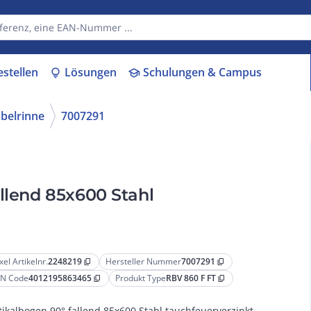
estellen
Lösungen
Schulungen & Campus
lightbulb
school
belrinne
7007291
allend 85x600 Stahl
xel Artikelnr.
2248219
Hersteller Nummer
7007291
content_copy
content_copy
N Code
4012195863465
Produkt Type
RBV 860 F FT
content_copy
content_copy
tikalbogen 90° fallend 85x600 Stahl tauchfeuerverzinkt